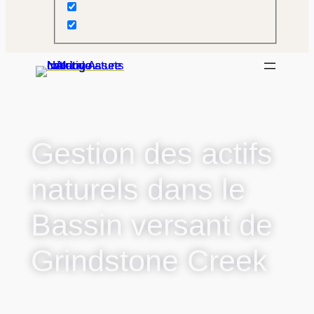
Gestion des actifs
naturels dans le
Bassin versant de
Grindstone Creek